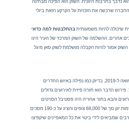
 הוא נדבך בתרבות היוונית. השוק הוא הפיכה מבחינה
ית והוא נבנה אחרי השריפה הגדולה ב- 1917 והבנייה שלו הסתיימה ב-1930, אבל נסגר ונשאר סגור החל מ-2019. החברה שרכשה את הזכויות על הקרקע הזאת ביולי
נית שיכולה להיות משמעותית
בהתלבטות למה כדאי
ים אחרים. ההשלמה של השוק המרכזי של העיר הינו
 השוק אמור להיות הקבלה מושלמת לשוק סאן מיגל
חוץ מהעלייה במספר המבקרים במהלך אוקטובר-ינואר. מבקרים התחילו להופיע עם כ-2 מיליון בהשוואה ל-2019, בדיוק כמו נפילה באיוש החדרים
נוגע לעתיד. פירוש הדבר הוא חזרה פיזית לאירועים גדולים
רועים והבא בתור אחריה היה פסטיבל הסרטים
הגדול של סלוניקי אשר נערך בנובמבר השנה והיה לפסטיבל ה-62 שהמדינה הייתה אחראית אליו. הפסטיבל הביא אל אדמות יוון סך של 68,000 צופים והציג על כ-190 מסכים
בים שמביאים לידי ביטוי את כל המאפיינים שיקפיצו