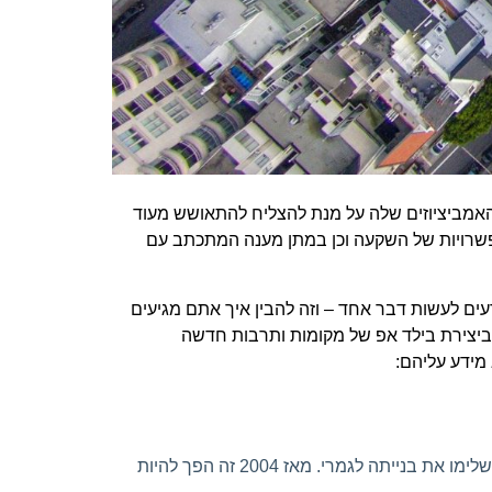
ם האמביציוזים שלה על מנת להצליח להתאושש מעוד
אפשרויות של השקעה וכן במתן מענה המתכתב עם
ים לעשות דבר אחד – וזה להבין איך אתם מגיעים
ם הכי טובות ביצירת בילד אפ של מקומות ותרבות חדשה
 מידע עליהם:
אחת הדוגמאות הכי גדולות בהקשר של החידושים והשאלה למה כדאי להשקיע בסלוניקי הוא אותה רכבת תחתית אשר השלימו את בנייתה לגמרי. מאז 2004 זה הפך להיות