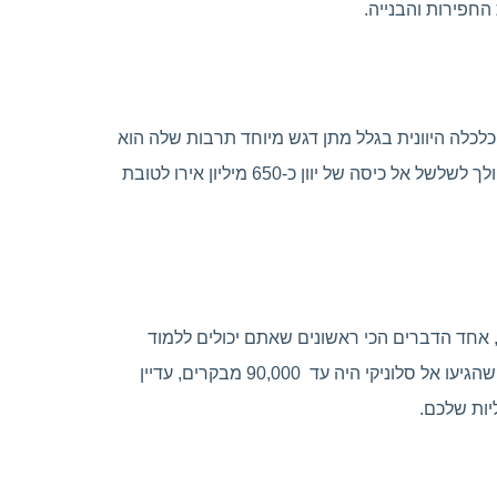
לכלה היוונית בגלל מתן דגש מיוחד תרבות שלה הוא
כל הניסיונות של הממשלה היוונית להפוך את ההשקעה שלכם למשתלמת אפילו יותר מאז ההשקעה הזאת התמ"ג היווני הולך לשלשל אל כיסה של יוון כ-650 מיליון אירו לטובת
 וכן, אחד הדברים הכי ראשונים שאתם יכולים ללמוד
מהם הוא למה כדאי להשקיע ולמה דווקא בסלוניקי. מדובר בכנס שלם של עולם העסקים. למרות שהשנה מספר האנשים שהגיעו אל סלוניקי היה עד 90,000 מבקרים, עדיין
יות שלכם.